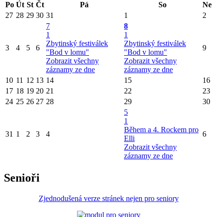
Po
Út
St
Čt
Pá
So
Ne
27
28
29
30
31
1
2
7
8
1
1
Zbytinský festiválek
Zbytinský festiválek
3
4
5
6
9
"Bod v lomu"
"Bod v lomu"
Zobrazit všechny
Zobrazit všechny
záznamy ze dne
záznamy ze dne
10
11
12
13
14
15
16
17
18
19
20
21
22
23
24
25
26
27
28
29
30
5
1
Během a 4. Rockem pro
31
1
2
3
4
6
Elli
Zobrazit všechny
záznamy ze dne
Senioři
Zjednodušená verze stránek nejen pro seniory