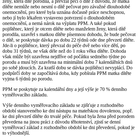
ženy, která dítě porodila, a převzal péči o dítě z důvodu, že matka
dítěte nemůže nebo nesmí o dítě pečovat pro závažné dlouhodobé
onemocnění, pro které byla uznána dočasně práce neschopnou,
nebo jí bylo lékařem vystaveno potvrzení o dlouhodobém
onemocnění, a nemá nárok na výplatu PPM. A také pokud
pojištěnec, který je otcem dítěte nebo manželem ženy, která dítě
porodila, uzavřel s matkou dítěte písemnou dohodu, že bude pečovat
o dítě, se poskytuje dávka po dobu 22 týdnů ode dne převzetí dítěte.
Jde-li o pojištěnce, který převzal do péče dvě nebo více dětí, po
dobu 31 týdnů, ne však déle než do 1 roku věku dítěte. Dohoda
však může být uzavřena nejdříve od počátku sedmého týdne po
porodu a musí být uzavřena na minimální dobu 7 kalendářních dnů
po sobě jdoucích. Za kratší dobu se dávka pojištěnci nevyplácí. Do
podpůrčí doby se započítává doba, kdy pobírala PPM matka dítěte
vyjma 6 týdnů po porodu.
PPM se poskytuje za kalendářní dny a její výše je 70 % denního
vyměřovacího základu.
Výše denního vyměřovacího základu se zjišťuje z rozhodného
období stanoveného ke dni nástupu na mateřskou dovolenou, popř.
ke dni převzetí dítěte do trvalé péče. Pokud byla žena před porodem
převedena na jinou práci z důvodu těhotenství, zjistí se denní
vyměřovací základ z rozhodného období ke dni převedení, pokud je
to výhodnější.