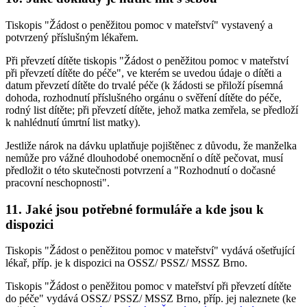
Tiskopis "Žádost o peněžitou pomoc v mateřství" vystavený a
potvrzený příslušným lékařem.
Při převzetí dítěte tiskopis "Žádost o peněžitou pomoc v mateřství
při převzetí dítěte do péče", ve kterém se uvedou údaje o dítěti a
datum převzetí dítěte do trvalé péče (k žádosti se přiloží písemná
dohoda, rozhodnutí příslušného orgánu o svěření dítěte do péče,
rodný list dítěte; při převzetí dítěte, jehož matka zemřela, se předloží
k nahlédnutí úmrtní list matky).
Jestliže nárok na dávku uplatňuje pojištěnec z důvodu, že manželka
nemůže pro vážné dlouhodobé onemocnění o dítě pečovat, musí
předložit o této skutečnosti potvrzení a "Rozhodnutí o dočasné
pracovní neschopnosti".
11. Jaké jsou potřebné formuláře a kde jsou k
dispozici
Tiskopis "Žádost o peněžitou pomoc v mateřství" vydává ošetřující
lékař, příp. je k dispozici na OSSZ/ PSSZ/ MSSZ Brno.
Tiskopis "Žádost o peněžitou pomoc v mateřství při převzetí dítěte
do péče" vydává OSSZ/ PSSZ/ MSSZ Brno, příp. jej naleznete (ke