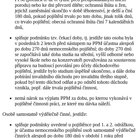
porodu) nebo ke dni převzetí dítěte; ochranná lhůta u žen,
jejichž zaměstnání skončilo v době těhotenství, je delší a činí
180 dnů, pokud pojištění trvalo po tuto dobu, jinak tolik dnů,
co trvalo pojištění; obecná ochranná lhůta činí 7 kalendářních
dnů,
splňuje podmínku tzv. čekací doby, tj. jestliže tato osoba byla
v posledních 2 letech před nástupem na PPM účastna alespoň
po dobu 270 dnů nemocenského pojištění; do doby 270 dnů
se započítává také doba studia na střední, vyšší odborné nebo
vysoké škole nebo na konzervatoři považována za soustavnou
přípravu na budoucí povolání pro účely důchodového
pojištění, jestliže bylo studium úspěšně ukončeno, a dále doba
pobírání invalidního důchodu pro invaliditu třetího stupně,
pokud byl tento důchod odňat a po odnětí tohoto důchodu
vznikla, popř. dále trvala pojištěná činnost,
nemá nárok na výplatu PPM za dobu, po kterou vykonává v
pojištěné činnosti práci, ze které mu dávka náleží.
Osobě samostatně výdělečně činné,
jestliže:
splňuje podmínky uvedené u pojištěnce pod 1. a 2. odrážkou,
je účastna nemocenského pojištění osob samostatně výdělečně
činných alespoň po dobu 180 dnů v období 1 roku před