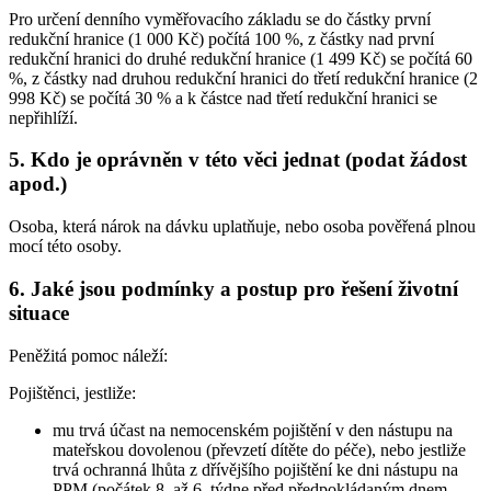
Pro určení denního vyměřovacího základu se do částky první
redukční hranice (1 000 Kč) počítá 100 %, z částky nad první
redukční hranici do druhé redukční hranice (1 499 Kč) se počítá 60
%, z částky nad druhou redukční hranici do třetí redukční hranice (2
998 Kč) se počítá 30 % a k částce nad třetí redukční hranici se
nepřihlíží.
5. Kdo je oprávněn v této věci jednat (podat žádost
apod.)
Osoba, která nárok na dávku uplatňuje, nebo osoba pověřená plnou
mocí této osoby.
6. Jaké jsou podmínky a postup pro řešení životní
situace
Peněžitá pomoc náleží:
Pojištěnci,
jestliže:
mu trvá účast na nemocenském pojištění v den nástupu na
mateřskou dovolenou (převzetí dítěte do péče), nebo jestliže
trvá ochranná lhůta z dřívějšího pojištění ke dni nástupu na
PPM (počátek 8. až 6. týdne před předpokládaným dnem