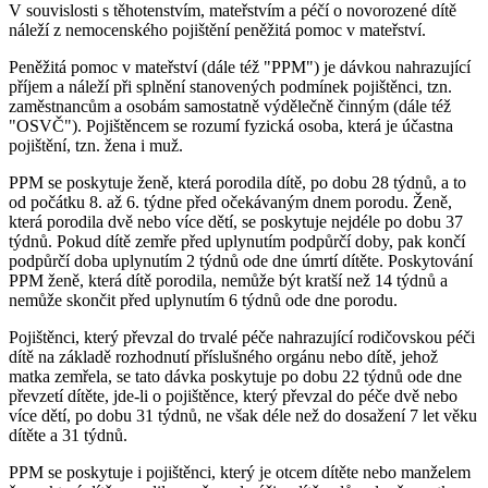
V souvislosti s těhotenstvím, mateřstvím a péčí o novorozené dítě
náleží z nemocenského pojištění peněžitá pomoc v mateřství.
Peněžitá pomoc v mateřství (dále též "PPM") je dávkou nahrazující
příjem a náleží při splnění stanovených podmínek pojištěnci, tzn.
zaměstnancům a osobám samostatně výdělečně činným (dále též
"OSVČ"). Pojištěncem se rozumí fyzická osoba, která je účastna
pojištění, tzn. žena i muž.
PPM se poskytuje ženě, která porodila dítě, po dobu 28 týdnů, a to
od počátku 8. až 6. týdne před očekávaným dnem porodu. Ženě,
která porodila dvě nebo více dětí, se poskytuje nejdéle po dobu 37
týdnů. Pokud dítě zemře před uplynutím podpůrčí doby, pak končí
podpůrčí doba uplynutím 2 týdnů ode dne úmrtí dítěte. Poskytování
PPM ženě, která dítě porodila, nemůže být kratší než 14 týdnů a
nemůže skončit před uplynutím 6 týdnů ode dne porodu.
Pojištěnci, který převzal do trvalé péče nahrazující rodičovskou péči
dítě na základě rozhodnutí příslušného orgánu nebo dítě, jehož
matka zemřela, se tato dávka poskytuje po dobu 22 týdnů ode dne
převzetí dítěte, jde-li o pojištěnce, který převzal do péče dvě nebo
více dětí, po dobu 31 týdnů, ne však déle než do dosažení 7 let věku
dítěte a 31 týdnů.
PPM se poskytuje i pojištěnci, který je otcem dítěte nebo manželem