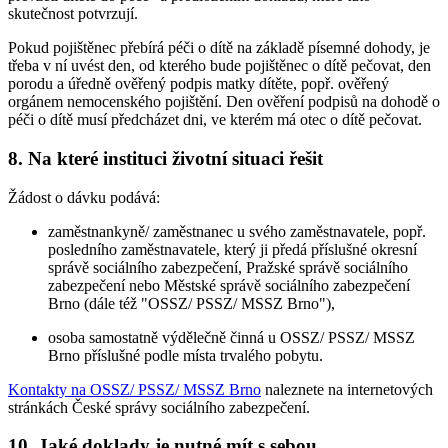
skutečnost potvrzují.
Pokud pojištěnec přebírá péči o dítě na základě písemné dohody, je
třeba v ní uvést den, od kterého bude pojištěnec o dítě pečovat, den
porodu a úředně ověřený podpis matky dítěte, popř. ověřený
orgánem nemocenského pojištění. Den ověření podpisů na dohodě o
péči o dítě musí předcházet dni, ve kterém má otec o dítě pečovat.
8. Na které instituci životní situaci řešit
Žádost o dávku podává:
zaměstnankyně/ zaměstnanec u svého zaměstnavatele, popř.
posledního zaměstnavatele, který ji předá příslušné okresní
správě sociálního zabezpečení, Pražské správě sociálního
zabezpečení nebo Městské správě sociálního zabezpečení
Brno (dále též "OSSZ/ PSSZ/ MSSZ Brno"),
osoba samostatně výdělečně činná u OSSZ/ PSSZ/ MSSZ
Brno příslušné podle místa trvalého pobytu.
Kontakty na OSSZ/ PSSZ/ MSSZ Brno
naleznete na internetových
stránkách České správy sociálního zabezpečení.
10. Jaké doklady je nutné mít s sebou