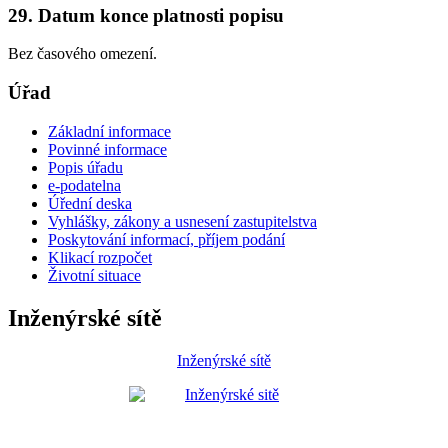
29. Datum konce platnosti popisu
Bez časového omezení.
Úřad
Základní informace
Povinné informace
Popis úřadu
e-podatelna
Úřední deska
Vyhlášky, zákony a usnesení zastupitelstva
Poskytování informací, příjem podání
Klikací rozpočet
Životní situace
Inženýrské sítě
Inženýrské sítě