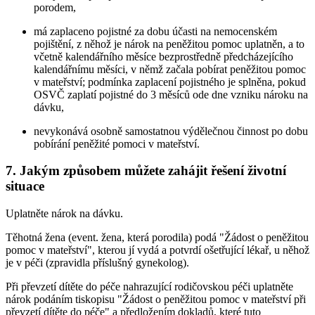
porodem,
má zaplaceno pojistné za dobu účasti na nemocenském
pojištění, z něhož je nárok na peněžitou pomoc uplatněn, a to
včetně kalendářního měsíce bezprostředně předcházejícího
kalendářnímu měsíci, v němž začala pobírat peněžitou pomoc
v mateřství; podmínka zaplacení pojistného je splněna, pokud
OSVČ zaplatí pojistné do 3 měsíců ode dne vzniku nároku na
dávku,
nevykonává osobně samostatnou výdělečnou činnost po dobu
pobírání peněžité pomoci v mateřství.
7. Jakým způsobem můžete zahájit řešení životní
situace
Uplatněte nárok na dávku.
Těhotná žena (event. žena, která porodila) podá "Žádost o peněžitou
pomoc v mateřství", kterou jí vydá a potvrdí ošetřující lékař, u něhož
je v péči (zpravidla příslušný gynekolog).
Při převzetí dítěte do péče nahrazující rodičovskou péči uplatněte
nárok podáním tiskopisu "Žádost o peněžitou pomoc v mateřství při
převzetí dítěte do péče" a předložením dokladů, které tuto