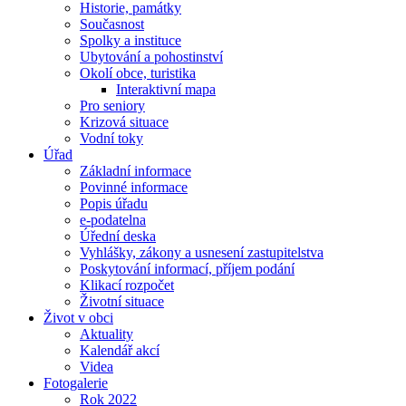
Historie, památky
Současnost
Spolky a instituce
Ubytování a pohostinství
Okolí obce, turistika
Interaktivní mapa
Pro seniory
Krizová situace
Vodní toky
Úřad
Základní informace
Povinné informace
Popis úřadu
e-podatelna
Úřední deska
Vyhlášky, zákony a usnesení zastupitelstva
Poskytování informací, příjem podání
Klikací rozpočet
Životní situace
Život v obci
Aktuality
Kalendář akcí
Videa
Fotogalerie
Rok 2022