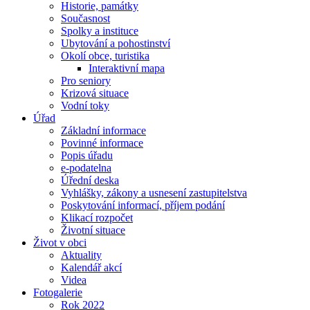
Historie, památky
Současnost
Spolky a instituce
Ubytování a pohostinství
Okolí obce, turistika
Interaktivní mapa
Pro seniory
Krizová situace
Vodní toky
Úřad
Základní informace
Povinné informace
Popis úřadu
e-podatelna
Úřední deska
Vyhlášky, zákony a usnesení zastupitelstva
Poskytování informací, příjem podání
Klikací rozpočet
Životní situace
Život v obci
Aktuality
Kalendář akcí
Videa
Fotogalerie
Rok 2022