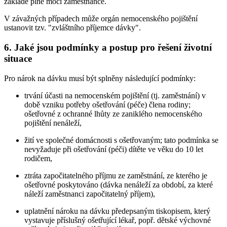
základě plné moci zaměstnance.
V závažných případech může orgán nemocenského pojištění
ustanovit tzv. "zvláštního příjemce dávky".
6. Jaké jsou podmínky a postup pro řešení životní
situace
Pro nárok na dávku musí být splněny následující podmínky:
trvání účasti na nemocenském pojištění (tj. zaměstnání) v
době vzniku potřeby ošetřování (péče) člena rodiny;
ošetřovné z ochranné lhůty ze zaniklého nemocenského
pojištění nenáleží,
žití ve společné domácnosti s ošetřovaným; tato podmínka se
nevyžaduje při ošetřování (péči) dítěte ve věku do 10 let
rodičem,
ztráta započitatelného příjmu ze zaměstnání, ze kterého je
ošetřovné poskytováno (dávka nenáleží za období, za které
náleží zaměstnanci započitatelný příjem),
uplatnění nároku na dávku předepsaným tiskopisem, který
vystavuje příslušný ošetřující lékař, popř. dětské výchovné