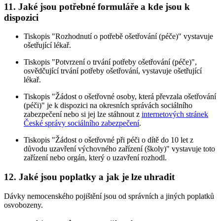
11. Jaké jsou potřebné formuláře a kde jsou k
dispozici
Tiskopis "Rozhodnutí o potřebě ošetřování (péče)" vystavuje
ošetřující lékař.
Tiskopis "Potvrzení o trvání potřeby ošetřování (péče)",
osvědčující trvání potřeby ošetřování, vystavuje ošetřující
lékař.
Tiskopis "Žádost o ošetřovné osoby, která převzala ošetřování
(péči)" je k dispozici na okresních správách sociálního
zabezpečení nebo si jej lze stáhnout z
internetových stránek
České správy sociálního zabezpečení
.
Tiskopis "Žádost o ošetřovné při péči o dítě do 10 let z
důvodu uzavření výchovného zařízení (školy)" vystavuje toto
zařízení nebo orgán, který o uzavření rozhodl.
12. Jaké jsou poplatky a jak je lze uhradit
Dávky nemocenského pojištění jsou od správních a jiných poplatků
osvobozeny.