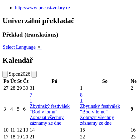
http://www.pocasi-volary.cz
Univerzální překladač
Překlad (translations)
Select Language
▼
Kalendář
Srpen
2026
Po
Út
St
Čt
Pá
So
Ne
27
28
29
30
31
1
2
7
8
1
1
Zbytinský festiválek
Zbytinský festiválek
3
4
5
6
9
"Bod v lomu"
"Bod v lomu"
Zobrazit všechny
Zobrazit všechny
záznamy ze dne
záznamy ze dne
10
11
12
13
14
15
16
17
18
19
20
21
22
23