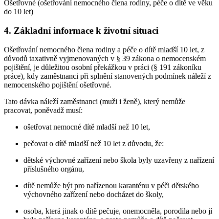
Ošetřovné (ošetřování nemocného člena rodiny, péče o dítě ve věku
do 10 let)
4. Základní informace k životní situaci
Ošetřování nemocného člena rodiny a péče o dítě mladší 10 let, z
důvodů taxativně vyjmenovaných v § 39 zákona o nemocenském
pojištění, je důležitou osobní překážkou v práci (§ 191 zákoníku
práce), kdy zaměstnanci při splnění stanovených podmínek náleží z
nemocenského pojištění ošetřovné.
Tato dávka náleží zaměstnanci (muži i ženě), který nemůže
pracovat, poněvadž musí:
ošetřovat nemocné dítě mladší než 10 let,
pečovat o dítě mladší než 10 let z důvodu, že:
dětské výchovné zařízení nebo škola byly uzavřeny z nařízení
příslušného orgánu,
dítě nemůže být pro nařízenou karanténu v péči dětského
výchovného zařízení nebo docházet do školy,
osoba, která jinak o dítě pečuje, onemocněla, porodila nebo jí