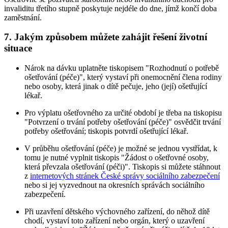
invaliditu třetího stupně poskytuje nejdéle do dne, jímž končí doba
zaměstnání.
7. Jakým způsobem můžete zahájit řešení životní
situace
Nárok na dávku uplatněte tiskopisem "Rozhodnutí o potřebě
ošetřování (péče)", který vystaví při onemocnění člena rodiny
nebo osoby, která jinak o dítě pečuje, jeho (její) ošetřující
lékař.
Pro výplatu ošetřovného za určité období je třeba na tiskopisu
"Potvrzení o trvání potřeby ošetřování (péče)" osvědčit trvání
potřeby ošetřování; tiskopis potvrdí ošetřující lékař.
V průběhu ošetřování (péče) je možné se jednou vystřídat, k
tomu je nutné vyplnit tiskopis "Žádost o ošetřovné osoby,
která převzala ošetřování (péči)". Tiskopis si můžete stáhnout
z
internetových stránek České správy sociálního zabezpečení
nebo si jej vyzvednout na okresních správách sociálního
zabezpečení.
Při uzavření dětského výchovného zařízení, do něhož dítě
chodí, vystaví toto zařízení nebo orgán, který o uzavření