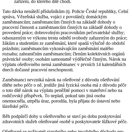
zařízení, do kterého dítě chodí.
Tato dávka nenáleží příslušníkům (tj. Policie České republiky, Celní
správa, Vězeňská služba, vojáci z povolání); domáckým
zaměstnancům; zaměstnancům činných na základě dohody o
pracovní činnosti a zaměstnancům činných na základě dohody o
provedení práce; dobrovolným pracovníkům pečovatelské služby;
odsouzeným ve výkonu trestu odnětí svobody zařazeným do práce;
žákům a studentům ze zaměstnání, které spadá výlučně do období
prázdnin; zaměstnancům vykonávajícím zaměstnání malého
rozsahu; zahraničním zaměstnancům; členům kolektivních orgánů
právnické osoby; osobám samostatně výdělečně činným. Nárok na
výplatu ošetřovného nemá zaměstnanec v prvních 14 kalendářních
dnech dočasné pracovní neschopnosti.
Zaměstnanci nevzniká nárok na ošetřovné z důvodu ošetřování
dítěte nebo péče o ně, jestliže jiná fyzická osoba má z důvodu péče
o toto dítě nárok na výplatu peněžité pomoci v mateřství nebo na
rodičovský příspěvek. To neplatí, pokud tato jiná osoba
onemocněla, utrpěla úraz, porodila, byla přijata do ústavní nebo
lázeňské péče.
Běh podpůrčí doby u ošetřovného se staví po dobu poskytování
zdravotních služeb ošetřované osobě u poskytovatele lůžkové péče.
Ošetřovné se poživateli starobního nebo invalidního důchodu pro