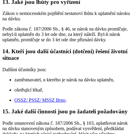
13. Jaké jsou lhůty pro vyřízení
Zákon o nemocenském pojištění nestanoví lhůtu k uplatnění nároku
na dávku.
Podle zákona č. 187/2006 Sb., § 46, se nárok na dávku promlčuje,
nebyl-li uplatněn do 3 let ode dne, za který náleží. Byl-li nárok
uplatněn, promlčuje se do 3 let ode dne přiznání dávky.
14. Kteří jsou další účastníci (dotčení) řešení životní
situace
Dalšími účastníky jsou:
zaměstnavatel, u kterého je nárok na dávku uplatněn,
ošetřující lékař,
OSSZ/ PSSZ/ MSSZ Brno
.
15. Jaké další činnosti jsou po žadateli požadovány
Podle ustanovení zákona č. 187/2006 Sb., § 103, uplatňovat nárok
na dávku stanoveným způsobem, podávat vysvětlení, předkládat
doklady, na kterých závisí rozhodování, hlásit včas všechny