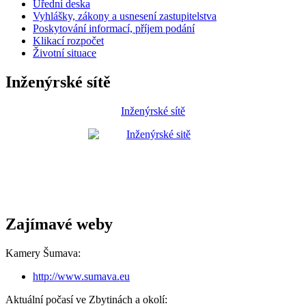
Úřední deska
Vyhlášky, zákony a usnesení zastupitelstva
Poskytování informací, příjem podání
Klikací rozpočet
Životní situace
Inženýrské sítě
Inženýrské sítě
Zajímavé weby
Kamery Šumava:
http://www.sumava.eu
Aktuální počasí ve Zbytinách a okolí: