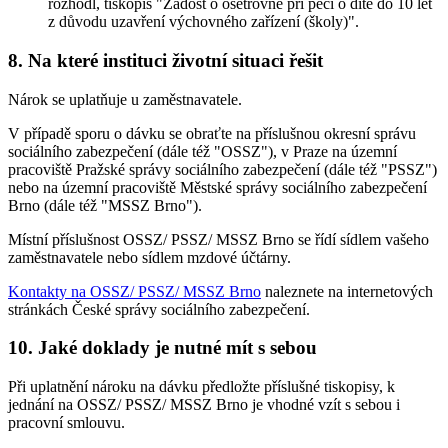
rozhodl, tiskopis "Žádost o ošetřovné při péči o dítě do 10 let
z důvodu uzavření výchovného zařízení (školy)".
8. Na které instituci životní situaci řešit
Nárok se uplatňuje u zaměstnavatele.
V případě sporu o dávku se obraťte na příslušnou okresní správu
sociálního zabezpečení (dále též "OSSZ"), v Praze na územní
pracoviště Pražské správy sociálního zabezpečení (dále též "PSSZ")
nebo na územní pracoviště Městské správy sociálního zabezpečení
Brno (dále též "MSSZ Brno").
Místní příslušnost OSSZ/ PSSZ/ MSSZ Brno se řídí sídlem vašeho
zaměstnavatele nebo sídlem mzdové účtárny.
Kontakty na OSSZ/ PSSZ/ MSSZ Brno
naleznete na internetových
stránkách České správy sociálního zabezpečení.
10. Jaké doklady je nutné mít s sebou
Při uplatnění nároku na dávku předložte příslušné tiskopisy, k
jednání na OSSZ/ PSSZ/ MSSZ Brno je vhodné vzít s sebou i
pracovní smlouvu.