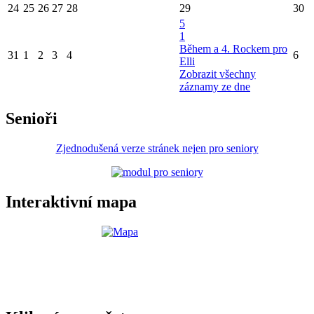
24
25
26
27
28
29
30
5
1
Během a 4. Rockem pro
31
1
2
3
4
6
Elli
Zobrazit všechny
záznamy ze dne
Senioři
Zjednodušená verze stránek nejen pro seniory
Interaktivní mapa