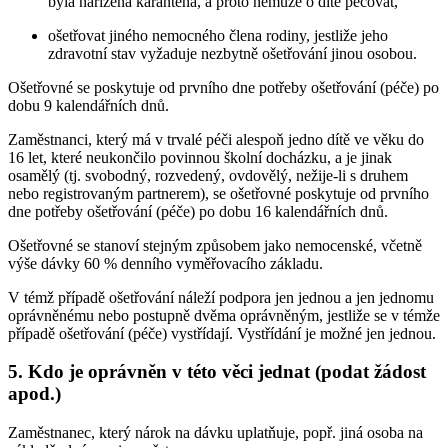
byla nařízena karanténa, a proto nemůže o dítě pečovat,
ošetřovat jiného nemocného člena rodiny, jestliže jeho
zdravotní stav vyžaduje nezbytně ošetřování jinou osobou.
Ošetřovné se poskytuje od prvního dne potřeby ošetřování (péče) po
dobu 9 kalendářních dnů.
Zaměstnanci, který má v trvalé péči alespoň jedno dítě ve věku do
16 let, které neukončilo povinnou školní docházku, a je jinak
osamělý (tj. svobodný, rozvedený, ovdovělý, nežije-li s druhem
nebo registrovaným partnerem), se ošetřovné poskytuje od prvního
dne potřeby ošetřování (péče) po dobu 16 kalendářních dnů.
Ošetřovné se stanoví stejným způsobem jako nemocenské, včetně
výše dávky 60 % denního vyměřovacího základu.
V témž případě ošetřování náleží podpora jen jednou a jen jednomu
oprávněnému nebo postupně dvěma oprávněným, jestliže se v témže
případě ošetřování (péče) vystřídají. Vystřídání je možné jen jednou.
5. Kdo je oprávněn v této věci jednat (podat žádost
apod.)
Zaměstnanec, který nárok na dávku uplatňuje, popř. jiná osoba na