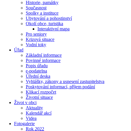
Historie, památky
Současnost
Spolky a instituce
Ubytování a pohostinství
Okolí obce, turistika
Interaktivní mapa
Pro seniory
Krizová situace
Vodní toky
Úřad
Základní informace
Povinné informace
Popis úřadu
e-podatelna
Úřední deska
Vyhlášky, zákony a usnesení zastupitelstva
Poskytování informací, příjem podání
Klikací rozpočet
Životní situace
Život v obci
Aktuality
Kalendář akcí
Videa
Fotogalerie
Rok 2022