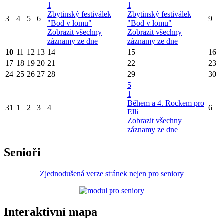
1
1
Zbytinský festiválek
Zbytinský festiválek
3
4
5
6
9
"Bod v lomu"
"Bod v lomu"
Zobrazit všechny
Zobrazit všechny
záznamy ze dne
záznamy ze dne
10
11
12
13
14
15
16
17
18
19
20
21
22
23
24
25
26
27
28
29
30
5
1
Během a 4. Rockem pro
31
1
2
3
4
6
Elli
Zobrazit všechny
záznamy ze dne
Senioři
Zjednodušená verze stránek nejen pro seniory
Interaktivní mapa