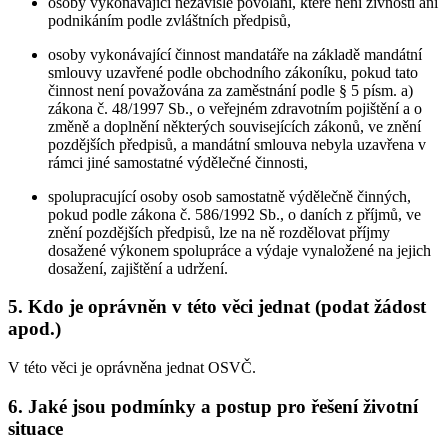
osoby vykonávající nezávislé povolání, které není živností ani
podnikáním podle zvláštních předpisů,
osoby vykonávající činnost mandatáře na základě mandátní
smlouvy uzavřené podle obchodního zákoníku, pokud tato
činnost není považována za zaměstnání podle § 5 písm. a)
zákona č. 48/1997 Sb., o veřejném zdravotním pojištění a o
změně a doplnění některých souvisejících zákonů, ve znění
pozdějších předpisů, a mandátní smlouva nebyla uzavřena v
rámci jiné samostatné výdělečné činnosti,
spolupracující osoby osob samostatně výdělečně činných,
pokud podle zákona č. 586/1992 Sb., o daních z příjmů, ve
znění pozdějších předpisů, lze na ně rozdělovat příjmy
dosažené výkonem spolupráce a výdaje vynaložené na jejich
dosažení, zajištění a udržení.
5. Kdo je oprávněn v této věci jednat (podat žádost
apod.)
V této věci je oprávněna jednat OSVČ.
6. Jaké jsou podmínky a postup pro řešení životní
situace