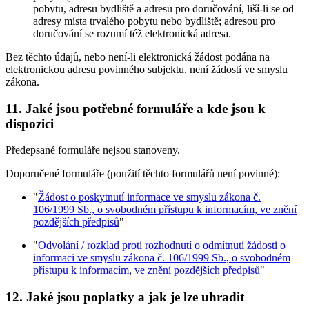
pobytu, adresu bydliště a adresu pro doručování, liší-li se od
adresy místa trvalého pobytu nebo bydliště; adresou pro
doručování se rozumí též elektronická adresa.
Bez těchto údajů, nebo není-li elektronická žádost podána na
elektronickou adresu povinného subjektu, není žádostí ve smyslu
zákona.
11. Jaké jsou potřebné formuláře a kde jsou k
dispozici
Předepsané formuláře nejsou stanoveny.
Doporučené formuláře (použití těchto formulářů není povinné):
"
Žádost o poskytnutí informace ve smyslu zákona č.
106/1999 Sb., o svobodném přístupu k informacím, ve znění
pozdějších předpisů
"
"
Odvolání / rozklad proti rozhodnutí o odmítnutí žádosti o
informaci ve smyslu zákona č. 106/1999 Sb., o svobodném
přístupu k informacím, ve znění pozdějších předpisů
"
12. Jaké jsou poplatky a jak je lze uhradit