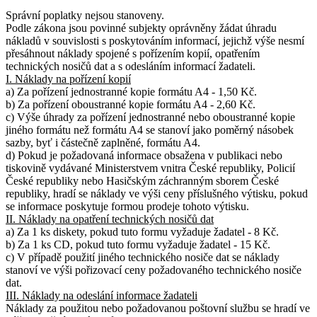
Správní poplatky nejsou stanoveny.
Podle zákona jsou povinné subjekty oprávněny žádat úhradu
nákladů v souvislosti s poskytováním informací, jejichž výše nesmí
přesáhnout náklady spojené s pořízením kopií, opatřením
technických nosičů dat a s odesláním informací žadateli.
I. Náklady na pořízení kopií
a) Za pořízení jednostranné kopie formátu A4 - 1,50 Kč.
b) Za pořízení oboustranné kopie formátu A4 - 2,60 Kč.
c) Výše úhrady za pořízení jednostranné nebo oboustranné kopie
jiného formátu než formátu A4 se stanoví jako poměrný násobek
sazby, byť i částečně zaplněné, formátu A4.
d) Pokud je požadovaná informace obsažena v publikaci nebo
tiskovině vydávané Ministerstvem vnitra České republiky, Policií
České republiky nebo Hasičským záchranným sborem České
republiky, hradí se náklady ve výši ceny příslušného výtisku, pokud
se informace poskytuje formou prodeje tohoto výtisku.
II. Náklady na opatření technických nosičů dat
a) Za 1 ks diskety, pokud tuto formu vyžaduje žadatel - 8 Kč.
b) Za 1 ks CD, pokud tuto formu vyžaduje žadatel - 15 Kč.
c) V případě použití jiného technického nosiče dat se náklady
stanoví ve výši pořizovací ceny požadovaného technického nosiče
dat.
III. Náklady na odeslání informace žadateli
Náklady za použitou nebo požadovanou poštovní službu se hradí ve