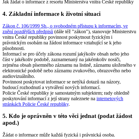
Jak žádat o informace z resortu Ministerstva vnitra České republiky
4. Základní informace k životní situaci
Zákon č. 106/1999 Sb., o svobodném přístupu k informacím, ve
znění pozdějších předpisů
(dále též "zákon"), stanovuje Ministerstvu
vnitra České republiky povinnost poskytnout fyzickým i
právnickým osobám na žádost informace vztahující se k jeho
působnosti.
Informací se pro účely zákona rozumí jakýkoliv obsah nebo jeho
část v jakékoliv podobě, zaznamenaný na jakémkoliv nosiči,
zejména obsah písemného záznamu na listině, záznamu uloženého v
elektronické podobě nebo záznamu zvukového, obrazového nebo
audiovizuálního.
Povinnost poskytovat informace se netýká dotazů na názory,
budoucí rozhodnutí a vytváření nových informací.
Policie České republiky je samostatným subjektem; rady ohledně
poskytování informací z její strany naleznete na
internetových
stránkách Policie České republiky
.
5. Kdo je oprávněn v této věci jednat (podat žádost
apod.)
Žádat o informace může každá fyzická i právnická osoba.