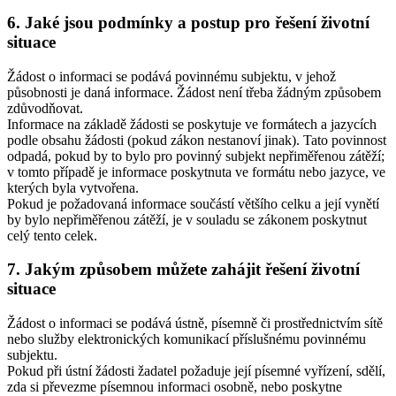
6. Jaké jsou podmínky a postup pro řešení životní
situace
Žádost o informaci se podává povinnému subjektu, v jehož
působnosti je daná informace. Žádost není třeba žádným způsobem
zdůvodňovat.
Informace na základě žádosti se poskytuje ve formátech a jazycích
podle obsahu žádosti (pokud zákon nestanoví jinak). Tato povinnost
odpadá, pokud by to bylo pro povinný subjekt nepřiměřenou zátěží;
v tomto případě je informace poskytnuta ve formátu nebo jazyce, ve
kterých byla vytvořena.
Pokud je požadovaná informace součástí většího celku a její vynětí
by bylo nepřiměřenou zátěží, je v souladu se zákonem poskytnut
celý tento celek.
7. Jakým způsobem můžete zahájit řešení životní
situace
Žádost o informaci se podává ústně, písemně či prostřednictvím sítě
nebo služby elektronických komunikací příslušnému povinnému
subjektu.
Pokud při ústní žádosti žadatel požaduje její písemné vyřízení, sdělí,
zda si převezme písemnou informaci osobně, nebo poskytne