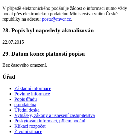
V případě elektronického podání je žádost o informaci nutno vždy
podat přes elektronickou podatelnu Ministerstva vnitra České
republiky na adresu:
posta@mvcr.cz
.
28. Popis byl naposledy aktualizován
22.07.2015
29. Datum konce platnosti popisu
Bez časového omezení.
Úřad
Základní informace
Povinné informace
Popis úřadu
e-podatelna
Úřední deska
Vyhlášky, zákony a usnesení zastupitelstva
Poskytování informací, příjem podání
Klikací rozpočet
Životní situace