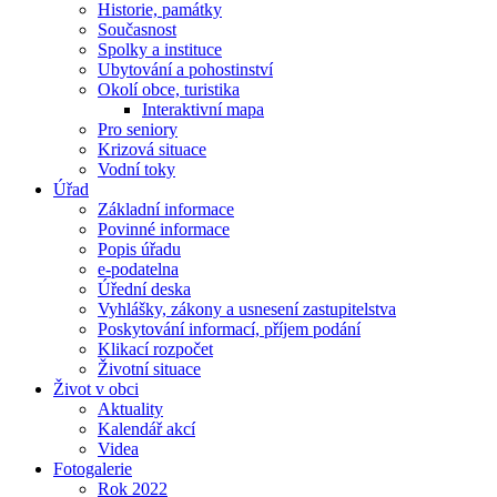
Historie, památky
Současnost
Spolky a instituce
Ubytování a pohostinství
Okolí obce, turistika
Interaktivní mapa
Pro seniory
Krizová situace
Vodní toky
Úřad
Základní informace
Povinné informace
Popis úřadu
e-podatelna
Úřední deska
Vyhlášky, zákony a usnesení zastupitelstva
Poskytování informací, příjem podání
Klikací rozpočet
Životní situace
Život v obci
Aktuality
Kalendář akcí
Videa
Fotogalerie
Rok 2022