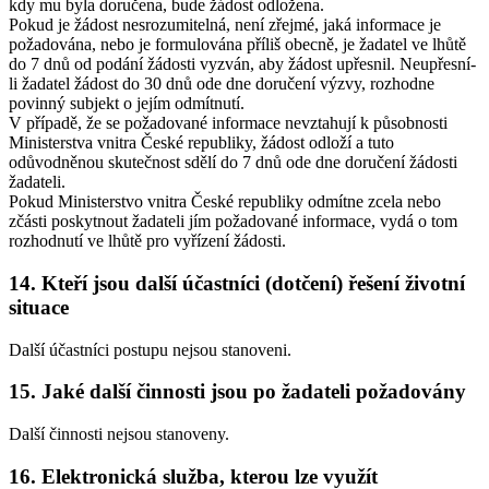
kdy mu byla doručena, bude žádost odložena.
Pokud je žádost nesrozumitelná, není zřejmé, jaká informace je
požadována, nebo je formulována příliš obecně, je žadatel ve lhůtě
do 7 dnů od podání žádosti vyzván, aby žádost upřesnil. Neupřesní-
li žadatel žádost do 30 dnů ode dne doručení výzvy, rozhodne
povinný subjekt o jejím odmítnutí.
V případě, že se požadované informace nevztahují k působnosti
Ministerstva vnitra České republiky, žádost odloží a tuto
odůvodněnou skutečnost sdělí do 7 dnů ode dne doručení žádosti
žadateli.
Pokud Ministerstvo vnitra České republiky odmítne zcela nebo
zčásti poskytnout žadateli jím požadované informace, vydá o tom
rozhodnutí ve lhůtě pro vyřízení žádosti.
14. Kteří jsou další účastníci (dotčení) řešení životní
situace
Další účastníci postupu nejsou stanoveni.
15. Jaké další činnosti jsou po žadateli požadovány
Další činnosti nejsou stanoveny.
16. Elektronická služba, kterou lze využít