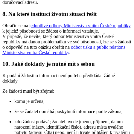
doručovací adresu.
8. Na které instituci životní situaci řešit
Obraťte se na
jednotlivé odbory Ministerstva vnitra České republiky
,
k jejichž působnosti se žádost o informaci vztahuje.
V případě, že nevíte, který odbor Ministerstva vnitra České
republiky má danou problematiku ve své působnosti, lze se s žádostí
o odpověď na tuto otázku obrátit na
odbor tisku a public relations
Ministerstva vnitra České republiky
.
10. Jaké doklady je nutné mít s sebou
K podání žádosti o informaci není potřeba předkládat žádné
doklady.
Ze žádosti musí být zřejmé:
komu je určena,
že se žadatel domáhá poskytnutí informace podle zákona,
kdo žádost podává; žadatel uvede jméno, příjmení, datum
narození (název, identifikační číslo), adresu místa trvalého
pobytu (adresu sídla) nebo, není-li trvale přihlášen k trvalému