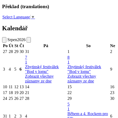
Překlad (translations)
Select Language
▼
Kalendář
Srpen
2026
Po
Út
St
Čt
Pá
So
Ne
27
28
29
30
31
1
2
7
8
1
1
Zbytinský festiválek
Zbytinský festiválek
3
4
5
6
9
"Bod v lomu"
"Bod v lomu"
Zobrazit všechny
Zobrazit všechny
záznamy ze dne
záznamy ze dne
10
11
12
13
14
15
16
17
18
19
20
21
22
23
24
25
26
27
28
29
30
5
1
Během a 4. Rockem pro
31
1
2
3
4
6