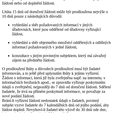
žádosti nebo od doplnění žádosti.
Lhůta 15 dnů od doručení žádosti může být prodloužena nejvýše o
10 dnů pouze z následujících důvodů:
vyhledání a sběr požadovaných informací v jiných
úřadovnách, které jsou oddělené od úřadovny vyřizující
žádost,
vyhledání a sběr objemného množství oddělených a odlišných
informací požadovaných v jedné žádosti,
konzultace s jiným povinným subjektem, který má závažný
zájem na předmětu žádosti.
O prodloužení lhůty a důvodech prodloužení musí být žadatel
informován, a to ještě před uplynutím lhůty k jejímu vyřízení.
Žádost o informaci, která již byla zveřejněna např. na internetu, v
informačních brožurách apod., se zpravidla vyřizuje poskytnutím
údajů o zveřejnění, nejpozději do 7 dnů od doručení žádosti. Sdělení
žadatele, že trvá na přímém poskytnutí informace, se považuje za
nové podání žádosti.
Brání-li vyřízení žádosti nedostatek údajů o žadateli, povinný
subjekt vyzve žadatele do 7 kalendářních dnů od jejího podání, aby
žádost doplnil. Nevyhoví-li žadatel této výzvě do 30 dnů ode dne,