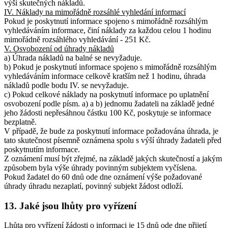
výši skutečných nákladů.
IV. Náklady na mimořádně rozsáhlé vyhledání informací
Pokud je poskytnutí informace spojeno s mimořádně rozsáhlým
vyhledáváním informace, činí náklady za každou celou 1 hodinu
mimořádně rozsáhlého vyhledávání - 251 Kč.
V. Osvobození od úhrady nákladů
a) Úhrada nákladů na balné se nevyžaduje.
b) Pokud je poskytnutí informace spojeno s mimořádně rozsáhlým
vyhledáváním informace celkově kratším než 1 hodinu, úhrada
nákladů podle bodu IV. se nevyžaduje.
c) Pokud celkové náklady na poskytnutí informace po uplatnění
osvobození podle písm. a) a b) jednomu žadateli na základě jedné
jeho žádosti nepřesáhnou částku 100 Kč, poskytuje se informace
bezplatně.
V případě, že bude za poskytnutí informace požadována úhrada, je
tato skutečnost písemně oznámena spolu s výší úhrady žadateli před
poskytnutím informace.
Z oznámení musí být zřejmé, na základě jakých skutečností a jakým
způsobem byla výše úhrady povinným subjektem vyčíslena.
Pokud žadatel do 60 dnů ode dne oznámení výše požadované
úhrady úhradu nezaplatí, povinný subjekt žádost odloží.
13. Jaké jsou lhůty pro vyřízení
Lhůta pro vyřízení žádosti o informaci je 15 dnů ode dne přijetí