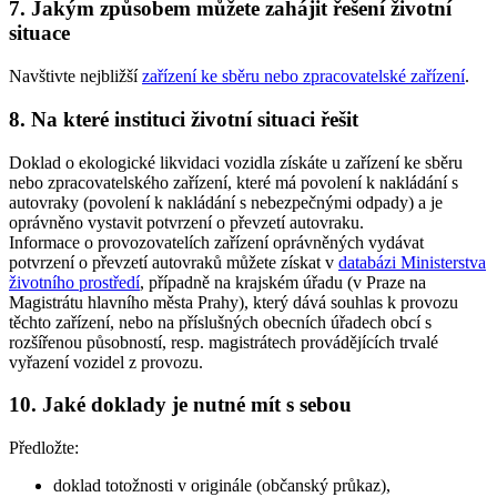
7. Jakým způsobem můžete zahájit řešení životní
situace
Navštivte nejbližší
zařízení ke sběru nebo zpracovatelské zařízení
.
8. Na které instituci životní situaci řešit
Doklad o ekologické likvidaci vozidla získáte u zařízení ke sběru
nebo zpracovatelského zařízení, které má povolení k nakládání s
autovraky (povolení k nakládání s nebezpečnými odpady) a je
oprávněno vystavit potvrzení o převzetí autovraku.
Informace o provozovatelích zařízení oprávněných vydávat
potvrzení o převzetí autovraků můžete získat v
databázi Ministerstva
životního prostředí
, případně na krajském úřadu (v Praze na
Magistrátu hlavního města Prahy), který dává souhlas k provozu
těchto zařízení, nebo na příslušných obecních úřadech obcí s
rozšířenou působností, resp. magistrátech provádějících trvalé
vyřazení vozidel z provozu.
10. Jaké doklady je nutné mít s sebou
Předložte:
doklad totožnosti v originále (občanský průkaz),