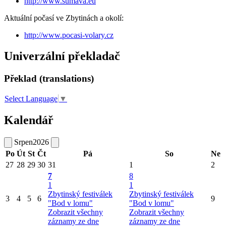
http://www.sumava.eu
Aktuální počasí ve Zbytinách a okolí:
http://www.pocasi-volary.cz
Univerzální překladač
Překlad (translations)
Select Language
▼
Kalendář
Srpen
2026
Po
Út
St
Čt
Pá
So
Ne
27
28
29
30
31
1
2
7
8
1
1
Zbytinský festiválek
Zbytinský festiválek
3
4
5
6
9
"Bod v lomu"
"Bod v lomu"
Zobrazit všechny
Zobrazit všechny
záznamy ze dne
záznamy ze dne