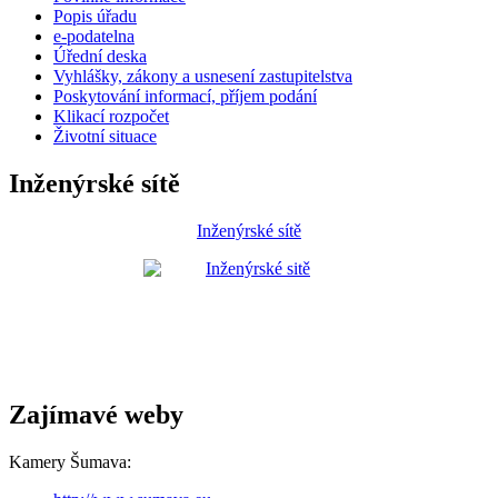
Popis úřadu
e-podatelna
Úřední deska
Vyhlášky, zákony a usnesení zastupitelstva
Poskytování informací, příjem podání
Klikací rozpočet
Životní situace
Inženýrské sítě
Inženýrské sítě
Zajímavé weby
Kamery Šumava: