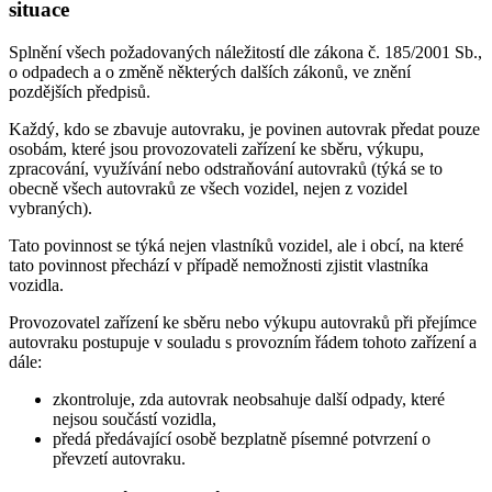
situace
Splnění všech požadovaných náležitostí dle zákona č. 185/2001 Sb.,
o odpadech a o změně některých dalších zákonů, ve znění
pozdějších předpisů.
Každý, kdo se zbavuje autovraku, je povinen autovrak předat pouze
osobám, které jsou provozovateli zařízení ke sběru, výkupu,
zpracování, využívání nebo odstraňování autovraků (týká se to
obecně všech autovraků ze všech vozidel, nejen z vozidel
vybraných).
Tato povinnost se týká nejen vlastníků vozidel, ale i obcí, na které
tato povinnost přechází v případě nemožnosti zjistit vlastníka
vozidla.
Provozovatel zařízení ke sběru nebo výkupu autovraků při přejímce
autovraku postupuje v souladu s provozním řádem tohoto zařízení a
dále:
zkontroluje, zda autovrak neobsahuje další odpady, které
nejsou součástí vozidla,
předá předávající osobě bezplatně písemné potvrzení o
převzetí autovraku.