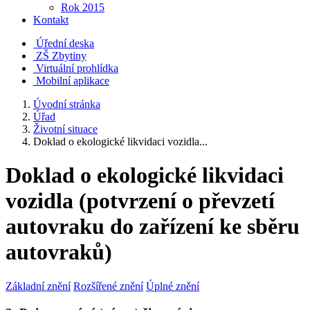
Rok 2015
Kontakt
Úřední deska
ZŠ Zbytiny
Virtuální prohlídka
Mobilní aplikace
Úvodní stránka
Úřad
Životní situace
Doklad o ekologické likvidaci vozidla...
Doklad o ekologické likvidaci
vozidla (potvrzení o převzetí
autovraku do zařízení ke sběru
autovraků)
Základní znění
Rozšířené znění
Úplné znění