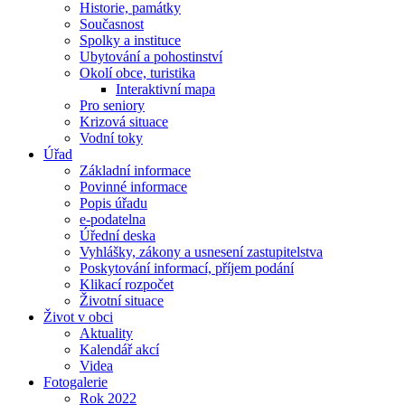
Historie, památky
Současnost
Spolky a instituce
Ubytování a pohostinství
Okolí obce, turistika
Interaktivní mapa
Pro seniory
Krizová situace
Vodní toky
Úřad
Základní informace
Povinné informace
Popis úřadu
e-podatelna
Úřední deska
Vyhlášky, zákony a usnesení zastupitelstva
Poskytování informací, příjem podání
Klikací rozpočet
Životní situace
Život v obci
Aktuality
Kalendář akcí
Videa
Fotogalerie
Rok 2022