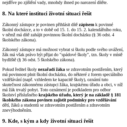
nejdříve po zjištění vady, mnohdy ihned po narození dítěte.
8. Na které instituci životní situaci řešit
Zákonný zástupce je povinen přihlásit dítě
zápisem
k povinné
školní docházce, a to v době od 15. 1. do 15. 2. kalendářního roku,
v němž má dítě zahájit povinnou školní docházku (§ 36 odst. 4
školského zákona).
Zákonný zástupce má možnost vybrat si školu podle svého uvážení,
žák má však právo být přijat do "spádové školy", tzn. školy v místě
bydliště (§ 36 odst. 5 školského zákona).
Pokud ředitel školy
nezařadí žáka
se zdravotním postižením, který
má povinnost plnit školní docházku, do některé z forem speciálního
vzdělávání (např. vzhledem ke kapacitě školy), oznámí tuto
skutečnost zákonnému zástupci žáka, krajskému úřadu a obci, v níž
má žák trvalý pobyt. Toto oznámení je podkladem pro odbor
školství příslušného
krajského úřadu, který je na základě § 181
školského zákona povinen zajistit podmínky pro vzdělávání
dětí, žáků a studentů se zdravotním postižením a zdravotním
znevýhodněním.
9. Kde, s kým a kdy životní situaci řešit