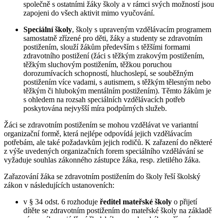
společně s ostatními žáky školy a v rámci svých možností jsou
zapojeni do všech aktivit mimo vyučování.
Speciální školy
, školy s upraveným vzdělávacím programem
samostatně zřízené pro děti, žáky a studenty se zdravotním
postižením, slouží žákům především s těžšími formami
zdravotního postižení (žáci s těžkým zrakovým postižením,
těžkým sluchovým postižením, těžkou poruchou
dorozumívacích schopností, hluchoslepí, se souběžným
postižením více vadami, s autismem, s těžkým tělesným nebo
těžkým či hlubokým mentálním postižením). Těmto žákům je
s ohledem na rozsah speciálních vzdělávacích potřeb
poskytována nejvyšší míra podpůrných služeb.
Žáci se zdravotním postižením se mohou vzdělávat ve variantní
organizační formě, která nejlépe odpovídá jejich vzdělávacím
potřebám, ale také požadavkům jejich rodičů. K zařazení do některé
z výše uvedených organizačních forem speciálního vzdělávání se
vyžaduje souhlas zákonného zástupce žáka, resp. zletilého žáka.
Zařazování žáka se zdravotním postižením do školy řeší školský
zákon v následujících ustanoveních:
v § 34 odst. 6 rozhoduje
ředitel mateřské školy
o přijetí
dítěte se zdravotním postižením do mateřské školy na základě