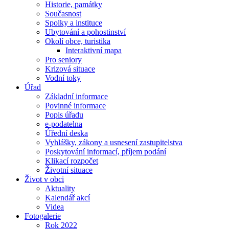
Historie, památky
Současnost
Spolky a instituce
Ubytování a pohostinství
Okolí obce, turistika
Interaktivní mapa
Pro seniory
Krizová situace
Vodní toky
Úřad
Základní informace
Povinné informace
Popis úřadu
e-podatelna
Úřední deska
Vyhlášky, zákony a usnesení zastupitelstva
Poskytování informací, příjem podání
Klikací rozpočet
Životní situace
Život v obci
Aktuality
Kalendář akcí
Videa
Fotogalerie
Rok 2022