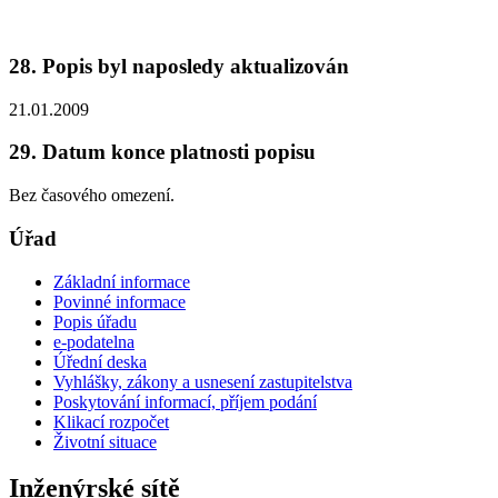
28. Popis byl naposledy aktualizován
21.01.2009
29. Datum konce platnosti popisu
Bez časového omezení.
Úřad
Základní informace
Povinné informace
Popis úřadu
e-podatelna
Úřední deska
Vyhlášky, zákony a usnesení zastupitelstva
Poskytování informací, příjem podání
Klikací rozpočet
Životní situace
Inženýrské sítě