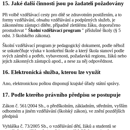
15. Jaké další činnosti jsou po žadateli požadovány
Při volbě vzdělávací cesty pro dítě se zdravotním postižením, a to
formy vzdělávání, obsahu vzdělávání a podpůrných služeb, je
zákonnému zástupci dítěte, případně zletilému žáku, doporučeno
prostudovat "
Školní vzdělávací program
" příslušné školy (§ 5
odst. 3 školského zákona).
Školní vzdělávací program je pedagogický dokument, podle něhož
se uskutečňuje výuka v konkrétní škole a který škola stanoví podle
svých záměrů a potřeb, vybavenosti, požadavků regionu, žáků nebo
jejich zákonných zástupců apod., a nese za něj odpovědnost.
16. Elektronická služba, kterou lze využít
Ano, elektronickou poštou disponují krajské úřady státní správy.
17. Podle kterého právního předpisu se postupuje
Zákon č. 561/2004 Sb., o předškolním, základním, středním, vyšším
odborném a jiném vzdělávání (školský zákon), ve znění pozdějších
předpisů
Vyhláška č. 73/2005 Sb., o vzdělávání dětí, žáků a studentů se