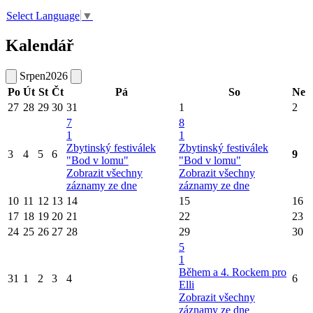
Select Language
▼
Kalendář
Srpen
2026
Po
Út
St
Čt
Pá
So
Ne
27
28
29
30
31
1
2
7
8
1
1
Zbytinský festiválek
Zbytinský festiválek
3
4
5
6
9
"Bod v lomu"
"Bod v lomu"
Zobrazit všechny
Zobrazit všechny
záznamy ze dne
záznamy ze dne
10
11
12
13
14
15
16
17
18
19
20
21
22
23
24
25
26
27
28
29
30
5
1
Během a 4. Rockem pro
31
1
2
3
4
6
Elli
Zobrazit všechny
záznamy ze dne