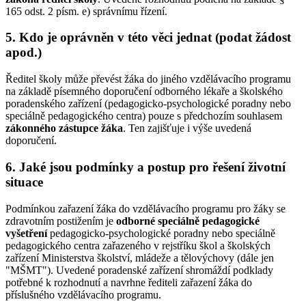
165 odst. 2 písm. e) správnímu řízení.
5. Kdo je oprávněn v této věci jednat (podat žádost
apod.)
Ředitel školy může převést žáka do jiného vzdělávacího programu
na základě písemného doporučení odborného lékaře a školského
poradenského zařízení (pedagogicko-psychologické poradny nebo
speciálně pedagogického centra) pouze s předchozím souhlasem
zákonného zástupce žáka
. Ten zajišťuje i výše uvedená
doporučení.
6. Jaké jsou podmínky a postup pro řešení životní
situace
Podmínkou zařazení žáka do vzdělávacího programu pro žáky se
zdravotním postižením je
odborné speciálně pedagogické
vyšetření
pedagogicko-psychologické poradny nebo speciálně
pedagogického centra zařazeného v rejstříku škol a školských
zařízení Ministerstva školství, mládeže a tělovýchovy (dále jen
"MŠMT"). Uvedené poradenské zařízení shromáždí podklady
potřebné k rozhodnutí a navrhne řediteli zařazení žáka do
příslušného vzdělávacího programu.