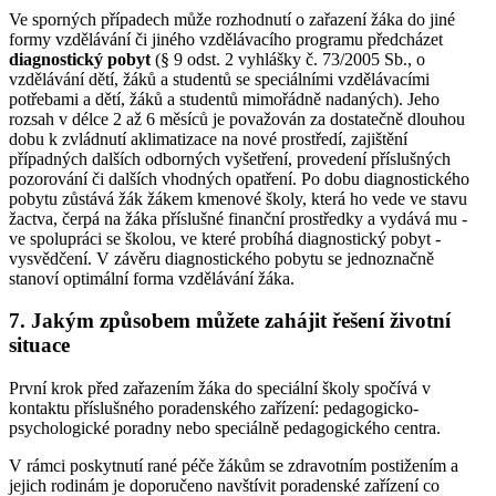
Ve sporných případech může rozhodnutí o zařazení žáka do jiné
formy vzdělávání či jiného vzdělávacího programu předcházet
diagnostický pobyt
(§ 9 odst. 2 vyhlášky č. 73/2005 Sb., o
vzdělávání dětí, žáků a studentů se speciálními vzdělávacími
potřebami a dětí, žáků a studentů mimořádně nadaných). Jeho
rozsah v délce 2 až 6 měsíců je považován za dostatečně dlouhou
dobu k zvládnutí aklimatizace na nové prostředí, zajištění
případných dalších odborných vyšetření, provedení příslušných
pozorování či dalších vhodných opatření. Po dobu diagnostického
pobytu zůstává žák žákem kmenové školy, která ho vede ve stavu
žactva, čerpá na žáka příslušné finanční prostředky a vydává mu -
ve spolupráci se školou, ve které probíhá diagnostický pobyt -
vysvědčení. V závěru diagnostického pobytu se jednoznačně
stanoví optimální forma vzdělávání žáka.
7. Jakým způsobem můžete zahájit řešení životní
situace
První krok před zařazením žáka do speciální školy spočívá v
kontaktu příslušného poradenského zařízení: pedagogicko-
psychologické poradny nebo speciálně pedagogického centra.
V rámci poskytnutí rané péče žákům se zdravotním postižením a
jejich rodinám je doporučeno navštívit poradenské zařízení co