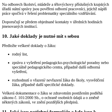
Na odborech školství, mládeže a tělovýchovy příslušných krajských
úřadů státní správy jsou pověřeni odborní pracovníci, jejichž náplň
práce spočívá v řešení problematiky speciálního vzdělávání.
Doporučují se předem objednané kontakty v úředních hodinách
jmenovaných institucí.
10. Jaké doklady je nutné mít s sebou
Předložte veškeré doklady o žáku:
rodný list,
zprávu z vyšetření pedagogicko-psychologické poradny nebo
speciálně pedagogického centra, případně další odborná
vyšetření,
rozhodnutí o vřazení/ nevřazení žáka do školy, vysvědčení
žáka, případně další specifické doklady.
Veškerá dokumentace o žáku se zdravotním postižením podléhá
zákonu č. 101/2000 Sb., o ochraně osobních údajů a o změně
některých zákonů, ve znění pozdějších předpisů.
11. Jaké jsou potřebné formuláře a kde jsou k