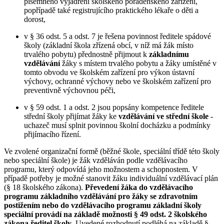
písemného vyjádření školského poradenského zařízení,
popřípadě také registrujícího praktického lékaře o děti a
dorost,
v § 36 odst. 5 a odst. 7 je řešena povinnost ředitele spádové
školy (základní škola zřízená obcí, v níž má žák místo
trvalého pobytu) přednostně přijmout k
základnímu
vzdělávání
žáky s místem trvalého pobytu a žáky umístěné v
tomto obvodu ve školském zařízení pro výkon ústavní
výchovy, ochranné výchovy nebo ve školském zařízení pro
preventivně výchovnou péči,
v § 59 odst. 1 a odst. 2 jsou popsány kompetence ředitele
střední školy přijímat žáky ke
vzdělávání ve střední škole
-
uchazeč musí splnit povinnou školní docházku a podmínky
přijímacího řízení.
Ve zvolené organizační formě (běžné škole, speciální třídě této školy
nebo speciální škole) je žák vzděláván podle vzdělávacího
programu, který odpovídá jeho možnostem a schopnostem. V
případě potřeby je možné stanovit žáku individuální vzdělávací plán
(§ 18 školského zákona).
Převedení žáka do vzdělávacího
programu základního vzdělávání pro žáky se zdravotním
postižením nebo do vzdělávacího programu základní školy
speciální provádí na základě možnosti § 49 odst. 2 školského
zákona ředitel školy
. Uvedené rozhodnutí podléhá na základě §