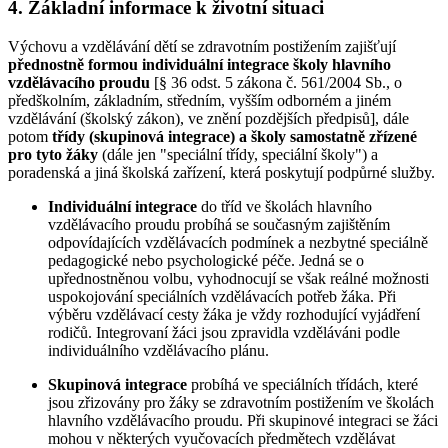
4. Základní informace k životní situaci
Výchovu a vzdělávání dětí se zdravotním postižením zajišťují
přednostně formou individuální integrace školy hlavního
vzdělávacího proudu
[§ 36 odst. 5 zákona č. 561/2004 Sb., o
předškolním, základním, středním, vyšším odborném a jiném
vzdělávání (školský zákon), ve znění pozdějších předpisů], dále
potom
třídy (skupinová integrace)
a školy samostatně zřízené
pro tyto žáky
(dále jen "speciální třídy, speciální školy") a
poradenská a jiná školská zařízení, která poskytují podpůrné služby.
Individuální integrace
do tříd ve školách hlavního
vzdělávacího proudu probíhá se současným zajištěním
odpovídajících vzdělávacích podmínek a nezbytné speciálně
pedagogické nebo psychologické péče. Jedná se o
upřednostněnou volbu, vyhodnocují se však reálné možnosti
uspokojování speciálních vzdělávacích potřeb žáka. Při
výběru vzdělávací cesty žáka je vždy rozhodující vyjádření
rodičů. Integrovaní žáci jsou zpravidla vzděláváni podle
individuálního vzdělávacího plánu.
Skupinová integrace
probíhá ve speciálních třídách, které
jsou zřizovány pro žáky se zdravotním postižením ve školách
hlavního vzdělávacího proudu. Při skupinové integraci se žáci
mohou v některých vyučovacích předmětech vzdělávat