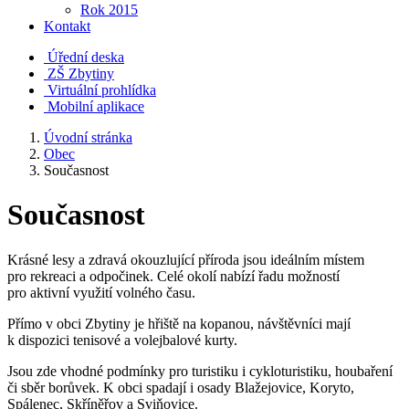
Rok 2015
Kontakt
Úřední deska
ZŠ Zbytiny
Virtuální prohlídka
Mobilní aplikace
Úvodní stránka
Obec
Současnost
Současnost
Krásné lesy a zdravá okouzlující příroda jsou ideálním místem
pro rekreaci a odpočinek. Celé okolí nabízí řadu možností
pro aktivní využití volného času.
Přímo v obci Zbytiny je hřiště na kopanou, návštěvníci mají
k dispozici tenisové a volejbalové kurty.
Jsou zde vhodné podmínky pro turistiku i cykloturistiku, houbaření
či sběr borůvek. K obci spadají i osady Blažejovice, Koryto,
Spálenec, Skříněřov a Sviňovice.