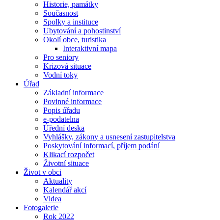
Historie, památky
Současnost
Spolky a instituce
Ubytování a pohostinství
Okolí obce, turistika
Interaktivní mapa
Pro seniory
Krizová situace
Vodní toky
Úřad
Základní informace
Povinné informace
Popis úřadu
e-podatelna
Úřední deska
Vyhlášky, zákony a usnesení zastupitelstva
Poskytování informací, příjem podání
Klikací rozpočet
Životní situace
Život v obci
Aktuality
Kalendář akcí
Videa
Fotogalerie
Rok 2022