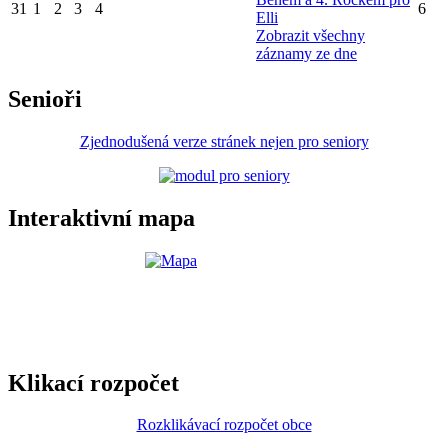
31
1
2
3
4
6
Elli
Zobrazit všechny
záznamy ze dne
Senioři
Zjednodušená verze stránek nejen pro seniory
Interaktivní mapa
Klikací rozpočet
Rozklikávací rozpočet obce