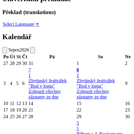
Překlad (translations)
Select Language
▼
Kalendář
Srpen
2026
Po
Út
St
Čt
Pá
So
Ne
27
28
29
30
31
1
2
7
8
1
1
Zbytinský festiválek
Zbytinský festiválek
3
4
5
6
9
"Bod v lomu"
"Bod v lomu"
Zobrazit všechny
Zobrazit všechny
záznamy ze dne
záznamy ze dne
10
11
12
13
14
15
16
17
18
19
20
21
22
23
24
25
26
27
28
29
30
5
1
Během a 4. Rockem pro