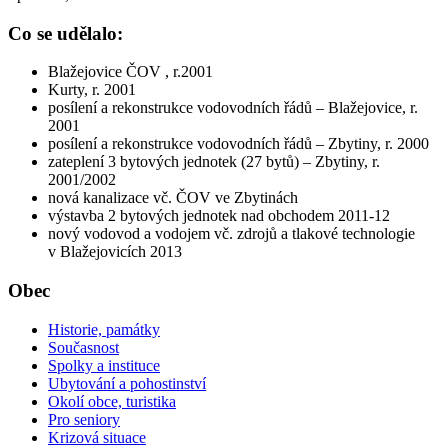
Co se udělalo:
Blažejovice ČOV , r.2001
Kurty, r. 2001
posílení a rekonstrukce vodovodních řádů – Blažejovice, r.
2001
posílení a rekonstrukce vodovodních řádů – Zbytiny, r. 2000
zateplení 3 bytových jednotek (27 bytů) – Zbytiny, r.
2001/2002
nová kanalizace vč. ČOV ve Zbytinách
výstavba 2 bytových jednotek nad obchodem 2011-12
nový vodovod a vodojem vč. zdrojů a tlakové technologie
v Blažejovicích 2013
Obec
Historie, památky
Současnost
Spolky a instituce
Ubytování a pohostinství
Okolí obce, turistika
Pro seniory
Krizová situace