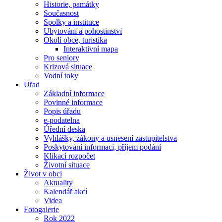
Historie, památky
Současnost
Spolky a instituce
Ubytování a pohostinství
Okolí obce, turistika
Interaktivní mapa
Pro seniory
Krizová situace
Vodní toky
Úřad
Základní informace
Povinné informace
Popis úřadu
e-podatelna
Úřední deska
Vyhlášky, zákony a usnesení zastupitelstva
Poskytování informací, příjem podání
Klikací rozpočet
Životní situace
Život v obci
Aktuality
Kalendář akcí
Videa
Fotogalerie
Rok 2022