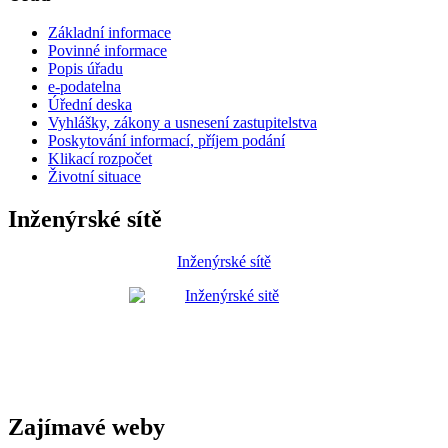
Základní informace
Povinné informace
Popis úřadu
e-podatelna
Úřední deska
Vyhlášky, zákony a usnesení zastupitelstva
Poskytování informací, příjem podání
Klikací rozpočet
Životní situace
Inženýrské sítě
Inženýrské sítě
Zajímavé weby