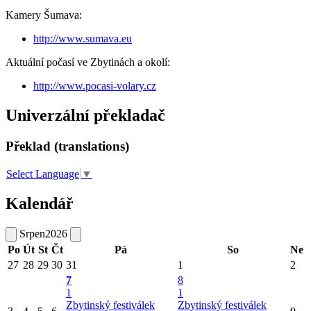
Kamery Šumava:
http://www.sumava.eu
Aktuální počasí ve Zbytinách a okolí:
http://www.pocasi-volary.cz
Univerzální překladač
Překlad (translations)
Select Language
▼
Kalendář
Srpen
2026
Po
Út
St
Čt
Pá
So
Ne
27
28
29
30
31
1
2
7
8
1
1
Zbytinský festiválek
Zbytinský festiválek