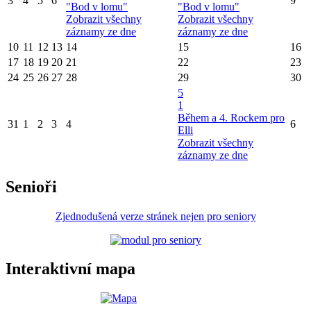
3
4
5
6
9
"Bod v lomu"
"Bod v lomu"
Zobrazit všechny
Zobrazit všechny
záznamy ze dne
záznamy ze dne
10
11
12
13
14
15
16
17
18
19
20
21
22
23
24
25
26
27
28
29
30
5
1
Během a 4. Rockem pro
31
1
2
3
4
6
Elli
Zobrazit všechny
záznamy ze dne
Senioři
Zjednodušená verze stránek nejen pro seniory
Interaktivní mapa