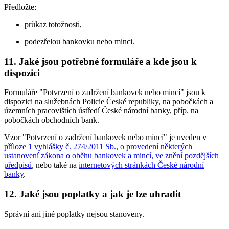
Předložte:
průkaz totožnosti,
podezřelou bankovku nebo minci.
11. Jaké jsou potřebné formuláře a kde jsou k
dispozici
Formuláře "Potvrzení o zadržení bankovek nebo mincí" jsou k
dispozici na služebnách Policie České republiky, na pobočkách a
územních pracovištích ústředí České národní banky, příp. na
pobočkách obchodních bank.
Vzor "Potvrzení o zadržení bankovek nebo mincí" je uveden v
příloze 1 vyhlášky č. 274/2011 Sb., o provedení některých
ustanovení zákona o oběhu bankovek a mincí, ve znění pozdějších
předpisů
, nebo také na
internetových stránkách České národní
banky
.
12. Jaké jsou poplatky a jak je lze uhradit
Správní ani jiné poplatky nejsou stanoveny.