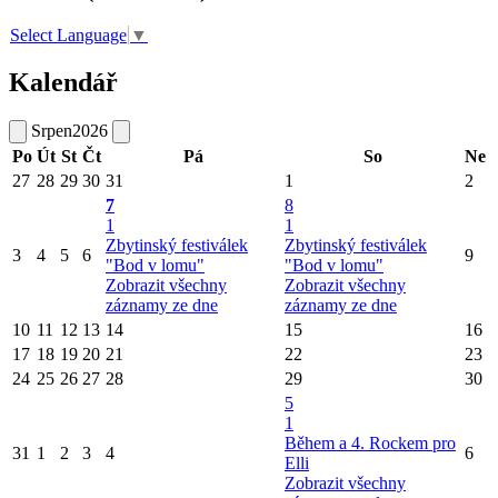
Select Language
▼
Kalendář
Srpen
2026
Po
Út
St
Čt
Pá
So
Ne
27
28
29
30
31
1
2
7
8
1
1
Zbytinský festiválek
Zbytinský festiválek
3
4
5
6
9
"Bod v lomu"
"Bod v lomu"
Zobrazit všechny
Zobrazit všechny
záznamy ze dne
záznamy ze dne
10
11
12
13
14
15
16
17
18
19
20
21
22
23
24
25
26
27
28
29
30
5
1
Během a 4. Rockem pro
31
1
2
3
4
6
Elli
Zobrazit všechny