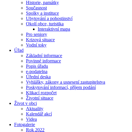
Historie, památky
Současnost
Spolky a instituce
Ubytování a pohostinství
Okolí obce, turistika
Interaktivní mapa
Pro seniory
Krizová situace
Vodní toky
Úřad
Základní informace
Povinné informace
Popis úřadu
e-podatelna
Úřední deska
Vyhlášky, zákony a usnesení zastupitelstva
Poskytování informací, příjem podání
Klikací rozpočet
Životní situace
Život v obci
Aktuality
Kalendář akcí
Videa
Fotogalerie
Rok 2022