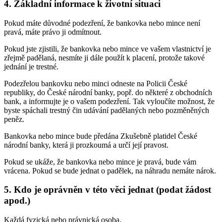
4. Základní informace k životní situaci
Pokud máte důvodné podezření, že bankovka nebo mince není
pravá, máte právo ji odmítnout.
Pokud jste zjistili, že bankovka nebo mince ve vašem vlastnictví je
zřejmě padělaná, nesmíte ji dále použít k placení, protože takové
jednání je trestné.
Podezřelou bankovku nebo minci odneste na Policii České
republiky, do České národní banky, popř. do některé z obchodních
bank, a informujte je o vašem podezření. Tak vyloučíte možnost, že
byste spáchali trestný čin udávání padělaných nebo pozměněných
peněz.
Bankovka nebo mince bude předána Zkušebně platidel České
národní banky, která ji prozkoumá a určí její pravost.
Pokud se ukáže, že bankovka nebo mince je pravá, bude vám
vrácena. Pokud se bude jednat o padělek, na náhradu nemáte nárok.
5. Kdo je oprávněn v této věci jednat (podat žádost
apod.)
Každá fyzická nebo právnická osoba.