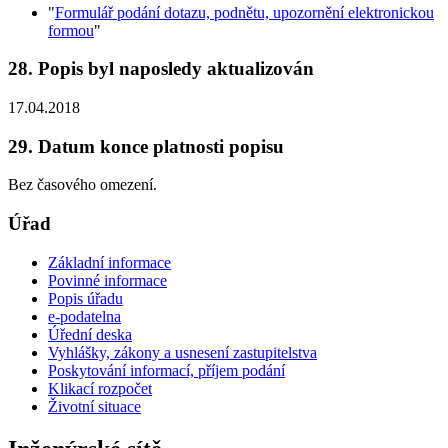
"
Formulář podání dotazu, podnětu, upozornění elektronickou
formou
"
28. Popis byl naposledy aktualizován
17.04.2018
29. Datum konce platnosti popisu
Bez časového omezení.
Úřad
Základní informace
Povinné informace
Popis úřadu
e-podatelna
Úřední deska
Vyhlášky, zákony a usnesení zastupitelstva
Poskytování informací, příjem podání
Klikací rozpočet
Životní situace