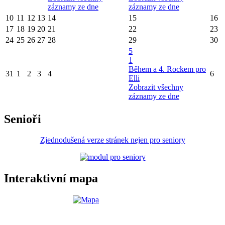
záznamy ze dne
záznamy ze dne
10
11
12
13
14
15
16
17
18
19
20
21
22
23
24
25
26
27
28
29
30
5
1
Během a 4. Rockem pro
31
1
2
3
4
6
Elli
Zobrazit všechny
záznamy ze dne
Senioři
Zjednodušená verze stránek nejen pro seniory
Interaktivní mapa