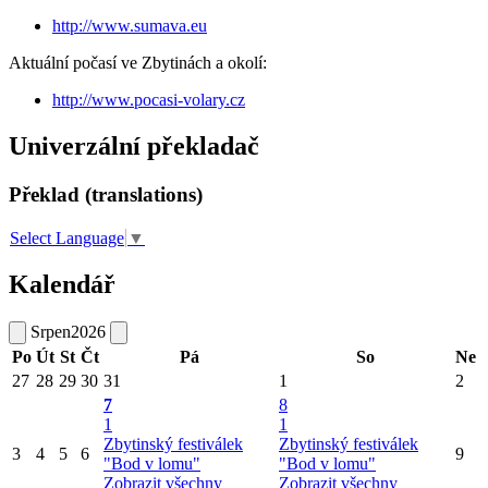
http://www.sumava.eu
Aktuální počasí ve Zbytinách a okolí:
http://www.pocasi-volary.cz
Univerzální překladač
Překlad (translations)
Select Language
▼
Kalendář
Srpen
2026
Po
Út
St
Čt
Pá
So
Ne
27
28
29
30
31
1
2
7
8
1
1
Zbytinský festiválek
Zbytinský festiválek
3
4
5
6
9
"Bod v lomu"
"Bod v lomu"
Zobrazit všechny
Zobrazit všechny