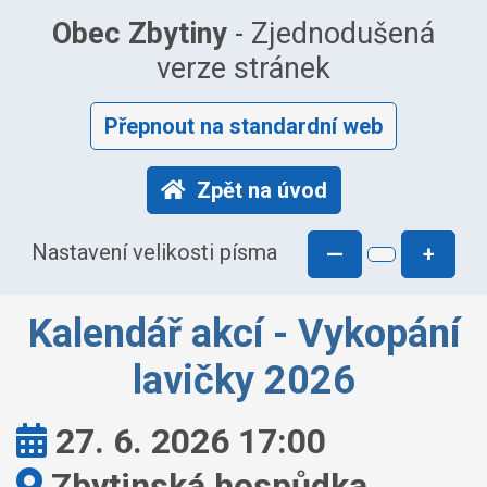
Obec Zbytiny
- Zjednodušená
verze stránek
Přepnout na standardní web
Zpět na úvod
Nastavení velikosti písma
—
+
Kalendář akcí - Vykopání
lavičky 2026
Kdy:
27. 6. 2026 17:00
Kde:
Zbytinská hospůdka