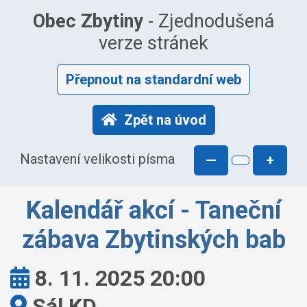
Obec Zbytiny
- Zjednodušená
verze stránek
Přepnout na standardní web
Zpět na úvod
Nastavení velikosti písma
—
+
Kalendář akcí - Taneční
zábava Zbytinských bab
Kdy:
8. 11. 2025 20:00
Kde:
Sál KD