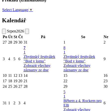
Select Language
▼
Kalendář
Srpen
2026
Po
Út
St
Čt
Pá
So
Ne
27
28
29
30
31
1
2
7
8
1
1
Zbytinský festiválek
Zbytinský festiválek
3
4
5
6
9
"Bod v lomu"
"Bod v lomu"
Zobrazit všechny
Zobrazit všechny
záznamy ze dne
záznamy ze dne
10
11
12
13
14
15
16
17
18
19
20
21
22
23
24
25
26
27
28
29
30
5
1
Během a 4. Rockem pro
31
1
2
3
4
6
Elli
Zobrazit všechny