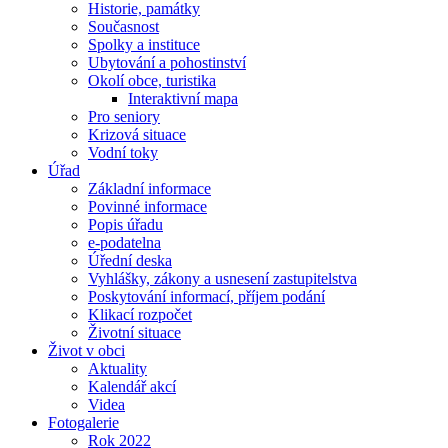
Historie, památky
Současnost
Spolky a instituce
Ubytování a pohostinství
Okolí obce, turistika
Interaktivní mapa
Pro seniory
Krizová situace
Vodní toky
Úřad
Základní informace
Povinné informace
Popis úřadu
e-podatelna
Úřední deska
Vyhlášky, zákony a usnesení zastupitelstva
Poskytování informací, příjem podání
Klikací rozpočet
Životní situace
Život v obci
Aktuality
Kalendář akcí
Videa
Fotogalerie
Rok 2022